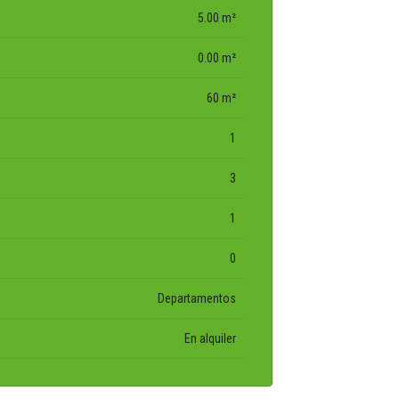
5.00 m²
0.00 m²
60 m²
1
3
1
0
Departamentos
En alquiler