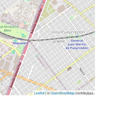
Leaflet
| ©
OpenStreetMap
contributors