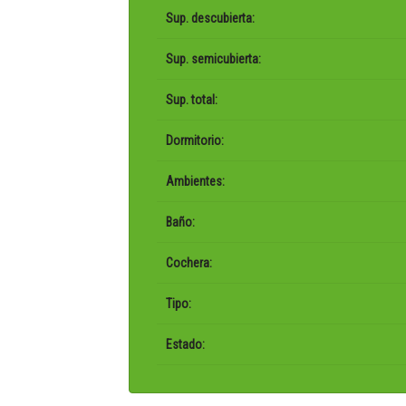
Sup. descubierta:
Sup. semicubierta:
Sup. total:
Dormitorio:
Ambientes:
Baño:
Cochera:
Tipo:
Estado: